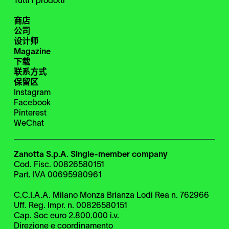
Tutti i prodotti
商店
公司
设计师
Magazine
下载
联系方式
保留区
Instagram
Facebook
Pinterest
WeChat
Zanotta S.p.A. Single-member company
Cod. Fisc. 00826580151
Part. IVA 00695980961
C.C.I.A.A. Milano Monza Brianza Lodi Rea n. 762966
Uff. Reg. Impr. n. 00826580151
Cap. Soc euro 2.800.000 i.v.
Direzione e coordinamento