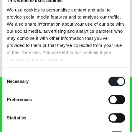
This website uses cookies
We use cookies to personalise content and ads, to
provide social media features and to analyse our traffic.
We also share information about your use of our site with
our social media, advertising and analytics partners who
may combine it with other information that you’ve
provided to them or that they’ve collected from your use
Oliva
of their services. You consent to our cookies if you
continue to use our website.
Consent
Necessary
Selection
Preferences
Zanotta 新闻通讯
Statistics
及时了解Zanotta世界的最新资讯、活动和作品！