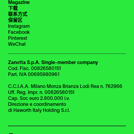
Magazine
下载
联系方式
保留区
Instagram
Facebook
Pinterest
WeChat
Zanotta S.p.A. Single-member company
Cod. Fisc. 00826580151
Part. IVA 00695980961
C.C.I.A.A. Milano Monza Brianza Lodi Rea n. 762966
Uff. Reg. Impr. n. 00826580151
Cap. Soc euro 2.800.000 i.v.
Direzione e coordinamento
di Haworth Italy Holding S.r.l.