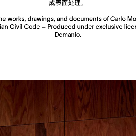
成表面处理。
n the works, drawings, and documents of Carlo Mol
talian Civil Code – Produced under exclusive lic
Demanio.