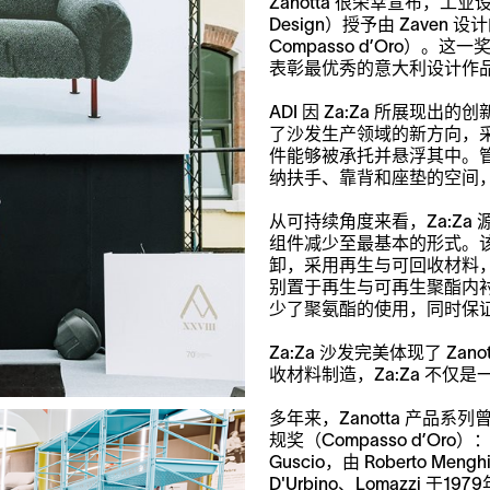
Zanotta 很荣幸宣布，工业设计协会（
Design）授予由 Zaven 设
Compasso d’Oro
表彰最优秀的意大利设计作
ADI 因 Za:Za 所展
了沙发生产领域的新方向，
件能够被承托并悬浮其中。
纳扶手、靠背和座垫的空间
从可持续角度来看，Za:Z
组件减少至最基本的形式。
卸，采用再生与可回收材料
别置于再生与可再生聚酯内
少了聚氨酯的使用，同时保
Za:Za 沙发完美体现了 Z
收材料制造，Za:Za 不
多年来，Zanotta 产品
规奖（Compasso d’O
Guscio，由 Roberto M
D'Urbino、Lomazzi 于19