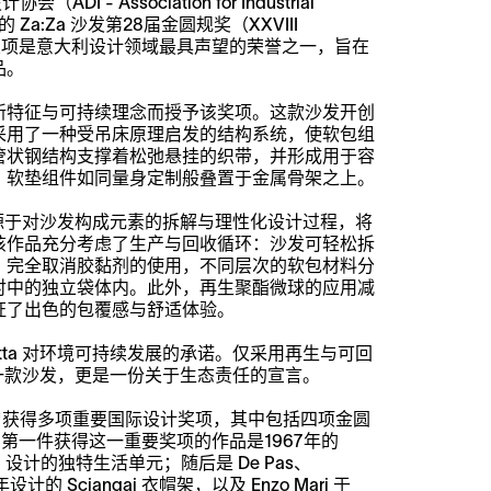
ADI - Association for Industrial
计的 Za:Za 沙发第28届金圆规奖（XXVIII
）。这一奖项是意大利设计领域最具声望的荣誉之一，旨在
品。
现出的创新特征与可持续理念而授予该奖项。这款沙发开创
采用了一种受吊床原理启发的结构系统，使软包组
管状钢结构支撑着松弛悬挂的织带，并形成用于容
，软垫组件如同量身定制般叠置于金属骨架之上。
a 源于对沙发构成元素的拆解与理性化设计过程，将
该作品充分考虑了生产与回收循环：沙发可轻松拆
，完全取消胶黏剂的使用，不同层次的软包材料分
衬中的独立袋体内。此外，再生聚酯微球的应用减
证了出色的包覆感与舒适体验。
anotta 对环境可持续发展的承诺。仅采用再生与可回
仅是一款沙发，更是一份关于生态责任的宣言。
系列曾获得多项重要国际设计奖项，其中包括四项金圆
ro）：第一件获得这一重要奖项的作品是1967年的
enghi 设计的独特生活单元；随后是 De Pas、
79年设计的 Sciangai 衣帽架，以及 Enzo Mari 于