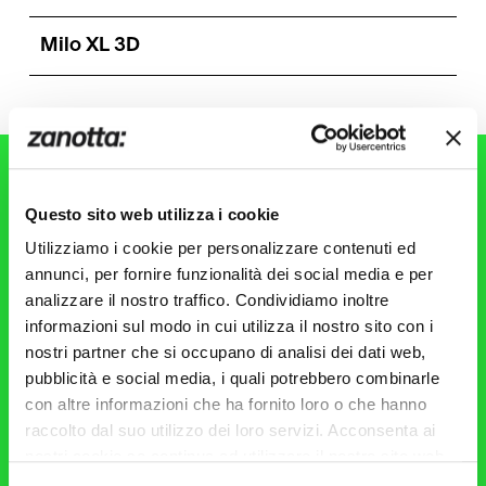
Milo XL 3D
Questo sito web utilizza i cookie
Iscriviti alla
Utilizziamo i cookie per personalizzare contenuti ed
Newsletter
annunci, per fornire funzionalità dei social media e per
analizzare il nostro traffico. Condividiamo inoltre
informazioni sul modo in cui utilizza il nostro sito con i
Rimani aggiornato su novità, eventi, prodotti del
nostri partner che si occupano di analisi dei dati web,
mondo Zanotta!
pubblicità e social media, i quali potrebbero combinarle
con altre informazioni che ha fornito loro o che hanno
raccolto dal suo utilizzo dei loro servizi. Acconsenta ai
nostri cookie se continua ad utilizzare il nostro sito web.