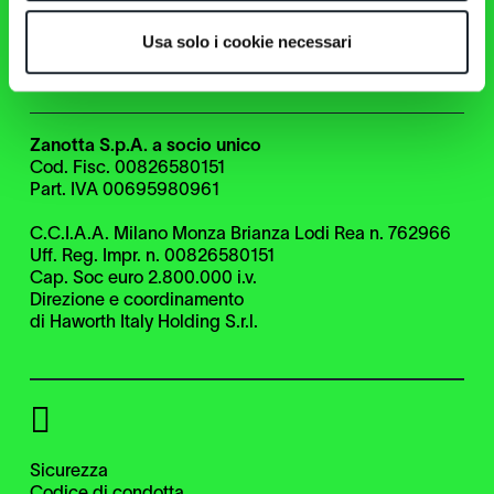
Instagram
Facebook
Usa solo i cookie necessari
Linkedin
WeChat
Zanotta S.p.A. a socio unico
Cod. Fisc. 00826580151
Part. IVA 00695980961
C.C.I.A.A. Milano Monza Brianza Lodi Rea n. 762966
Uff. Reg. Impr. n. 00826580151
Cap. Soc euro 2.800.000 i.v.
Direzione e coordinamento
di Haworth Italy Holding S.r.l.
Sicurezza
Codice di condotta