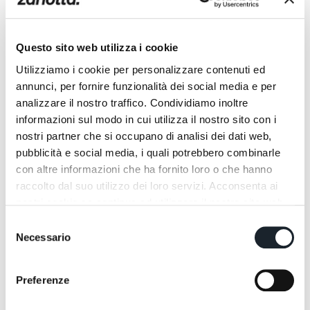
Cumano, Dan, Drop, Echino, Elipse, Fly, Gilda,
Globulo, Grand’Italia, Guscio, Invisibile, Jack,
Joy, Lia, Loto, Louise, Maggiolina, Marcuso,
Questo sito web utilizza i cookie
Mezzadro, Ninfea, Oliva, Petalo, Poker,
Utilizziamo i cookie per personalizzare contenuti ed
Quaderna, Raw, Ricreo, Sacco, Santina,
annunci, per fornire funzionalità dei social media e per
Sciangai, Servento, Servobandiera,
analizzare il nostro traffico. Condividiamo inoltre
Servolibro, Servomanto, Servomostre,
informazioni sul modo in cui utilizza il nostro sito con i
Servostop, Soft, Speed, Spiffero, Tempo,
nostri partner che si occupano di analisi dei dati web,
Throw-Away, Toi, Tonietta, Tucano, Unanotte,
pubblicità e social media, i quali potrebbero combinarle
Veryround, Za:Za, Zurigo.
con altre informazioni che ha fornito loro o che hanno
raccolto dal suo utilizzo dei loro servizi. Acconsenta ai
nostri cookie se continua ad utilizzare il nostro sito web.
Scopri di seguito i
prodotti premiati attualmente in
catalogo
:
Selezione
Necessario
del
Gilda CM
Lia
Allunaggio
consenso
Cumano
Aster
Maggiolina
Preferenze
Throw-Away
Za:Za
Joy
Marcuso 2530-2532
Oliva
Sacco