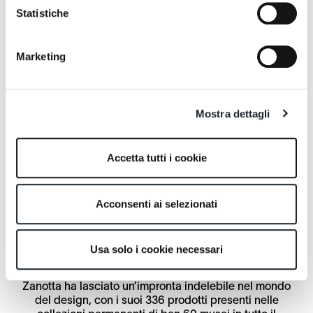
Statistiche
Tonietta
Poker
Quaderna Small table 710
Quaderna Table 2600
Sciangai
Marketing
Quaderna Consolle 710
Quaderna Desk 2830
Servento
Mostra dettagli
Tempo
Toi
Servobandiera
Servomanto
Servostop
Accetta tutti i cookie
I nostri prodotti
Acconsenti ai selezionati
nei musei nel
mondo
Usa solo i cookie necessari
Zanotta ha lasciato un’impronta indelebile nel mondo
del design, con i suoi 336 prodotti presenti nelle