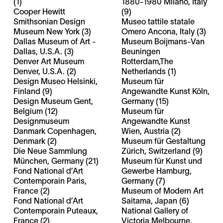
(1)
1880-1980 Milano, Italy
Cooper Hewitt
(9)
Smithsonian Design
Museo tattile statale
Museum New York (3)
Omero Ancona, Italy (3)
Dallas Museum of Art -
Museum Boijmans-Van
Dallas, U.S.A. (3)
Beuningen
Denver Art Museum
Rotterdam,The
Denver, U.S.A. (2)
Netherlands (1)
Design Museo Helsinki,
Museum für
Finland (9)
Angewandte Kunst Köln,
Design Museum Gent,
Germany (15)
Belgium (12)
Museum für
Designmuseum
Angewandte Kunst
Danmark Copenhagen,
Wien, Austria (2)
Denmark (2)
Museum für Gestaltung
Die Neue Sammlung
Zürich, Switzerland (9)
München, Germany (21)
Museum für Kunst und
Fond National d’Art
Gewerbe Hamburg,
Contemporain Paris,
Germany (7)
France (2)
Museum of Modern Art
Fond National d’Art
Saitama, Japan (6)
Contemporain Puteaux,
National Gallery of
France (2)
Victoria Melbourne,