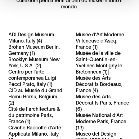
collezioni permanenti di ben 60 musei in tutto il
mondo.
ADI Design Museum
Musée d’Art Moderne
Milano, Italy (4)
Villeneuve d’Ascq,
Bröhan Museum Berlin,
France (1)
Germany (1)
Musée de la ville de
Brooklyn Museum New
Saint-Quentin-en-
York, U.S.A. (2)
Yvelines Montigny le
Centro per l’arte
Bretonneux (1)|
contemporanea Luigi
Musée des Arts
Pecci Prato, Italy (1)
Décoratifs Bordeaux,
CID au Musée du Grand
France (4)
Hornu Hornu, Belgium
Musée des Arts
(2)
Décoratifs Paris, France
Cité de l'architecture &
(6)
du patrimoine Paris,
Musée National d’Art
France (1)
Moderne Paris, France
Civiche Raccolte d’Arte
(13)
Applicata Milano, Italy
Museo del Design