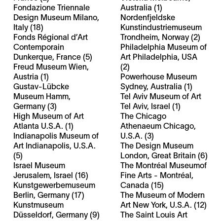
Fondazione Triennale
Australia (1)
Design Museum Milano,
Nordenfjeldske
Italy (18)
Kunstindustriemuseum
Fonds Régional d’Art
Trondheim, Norway (2)
Contemporain
Philadelphia Museum of
Dunkerque, France (5)
Art Philadelphia, USA
Freud Museum Wien,
(2)
Austria (1)
Powerhouse Museum
Gustav-Lübcke
Sydney, Australia (1)
Museum Hamm,
Tel Aviv Museum of Art
Germany (3)
Tel Aviv, Israel (1)
High Museum of Art
The Chicago
Atlanta U.S.A. (1)
Athenaeum Chicago,
Indianapolis Museum of
U.S.A. (3)
Art Indianapolis, U.S.A.
The Design Museum
(5)
London, Great Britain (6)
Israel Museum
The Montréal Museumof
Jerusalem, Israel (16)
Fine Arts - Montréal,
Kunstgewerbemuseum
Canada (15)
Berlin, Germany (17)
The Museum of Modern
Kunstmuseum
Art New York, U.S.A. (12)
Düsseldorf, Germany (9)
The Saint Louis Art