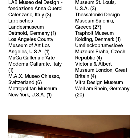
LAB Museo del Design -
Museum St. Louis,
fondazione Anna Querci
U.S.A. (3)
Calenzano, Italy (3)
Thessaloniki Design
Lippisches
Museum Saloniki,
Landesmuseum
Greece (27)
Detmold, Germany (1)
Trapholt Museum
Los Angeles County
Kolding, Denmark (1)
Museum of Art Los
Uméleckoprumyslové
Angeles, U.S.A. (1)
Muzeum Praha, Czech
MaGa Galleria d’Arte
Republic (4)
Moderna Gallarate, Italy
Victoria & Albert
(1)
Museum London, Great
M.A.X. Museo Chiasso,
Britain (4)
Switzerland (6)
Vitra Design Museum
Metropolitan Museum
Weil am Rhein, Germany
New York, U.S.A. (1)
(20)