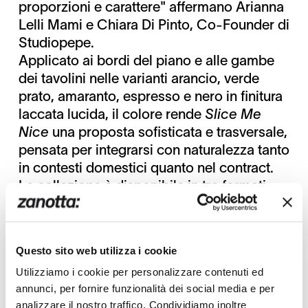
proporzioni e carattere" affermano Arianna
Lelli Mami e Chiara Di Pinto, Co-Founder di
Studiopepe.
Applicato ai bordi del piano e alle gambe
dei tavolini nelle varianti arancio, verde
prato, amaranto, espresso e nero in finitura
laccata lucida, il colore rende
Slice Me
Nice
una proposta sofisticata e trasversale,
pensata per integrarsi con naturalezza tanto
in contesti domestici quanto nel contract.
La collezione è disponibile in tre formati —
un tavolino alto con piano circolare (Ø 40,
h 49 cm), una versione bassa rotonda (Ø
90, h 28 cm) e una bassa di forma ovale
Questo sito web utilizza i cookie
(140 × 75, h 28 cm) — per soluzioni
Utilizziamo i cookie per personalizzare contenuti ed
compositive flessibili, capaci di adattarsi a
annunci, per fornire funzionalità dei social media e per
configurazioni d'interni differenti.
analizzare il nostro traffico. Condividiamo inoltre