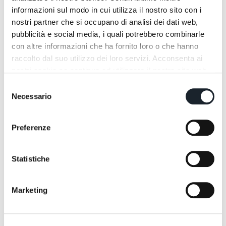
Con
Slice Me Nice
, Studiopepe e Zanotta
informazioni sul modo in cui utilizza il nostro sito con i
trasformano un dettaglio costruttivo in
nostri partner che si occupano di analisi dei dati web,
linguaggio: la sezione smette di essere ciò
pubblicità e social media, i quali potrebbero combinarle
che si nasconde e diventa il tratto che dà
con altre informazioni che ha fornito loro o che hanno
identità all'oggetto, in un equilibrio
raccolto dal suo utilizzo dei loro servizi. Acconsenta ai
misurato tra gesto grafico, scelta materica e
nostri cookie se continua ad utilizzare il nostro sito web.
versatilità d'uso.
Selezione
Necessario
del
Share:
Twitter
Facebook
consenso
Preferenze
Statistiche
Marketing