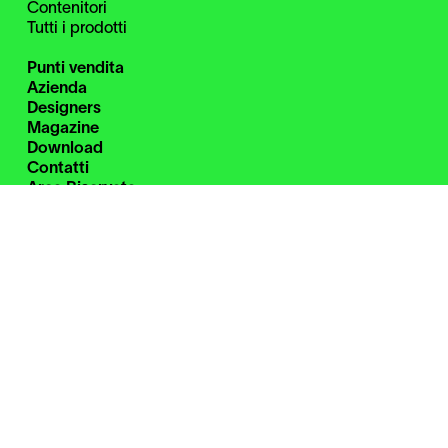
Contenitori
Tutti i prodotti
Punti vendita
Azienda
Designers
Magazine
Download
Contatti
Area Riservata
Instagram
Facebook
Linkedin
WeChat
Zanotta S.p.A. a socio unico
Cod. Fisc. 00826580151
Part. IVA 00695980961
C.C.I.A.A. Milano Monza Brianza Lodi Rea n. 762966
Uff. Reg. Impr. n. 00826580151