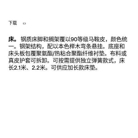
下载
床。
钢质床脚和搁架覆以90等级马鞍皮，颜色统
一。钢架结构，配以本色榉木弯条悬挂。底座和
床头板包覆聚氨酯/热粘合聚酯纤维衬垫。布料或
真皮护套可拆卸。可按需提供独立弹簧款式，床
长2.1米、2.2米。可供应加长款床垫。