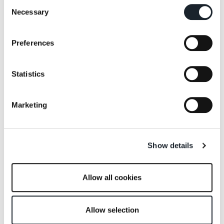
Consent
产品设计理念
Necessary
Selection
镜子Raperonzolo由瑞士设计室Atelier Oï创作，
Preferences
运用高超工匠技艺，精选编织牛皮饰带等上乘材
料。
Statistics
“Zanotta邀我们设计这一镜子系列时，我们很高
兴将其命名为‘Raperonzolo’。这家公司教会我们
Marketing
许多东西，我们借此机会将所学兼收并蓄。
Zanotta推崇别具一格的处世之道。我们钦佩这种
品质，在传统与现代之间游走，将工匠技艺与当
Show details
代设计行业的高超科技相融合，嘲弄与勇气交织
之下，方见卓尔不凡。”
Allow all cookies
Atelier Oï的三位设计师：Aurel Aebi、Armand
Louis和Patrick Reymond如是说。他们于1991年
创办了这间瑞士设计室。
Allow selection