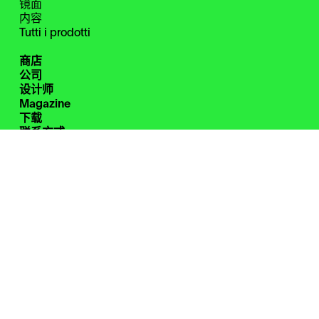
镜面
内容
Tutti i prodotti
商店
公司
设计师
Magazine
下载
联系方式
保留区
Instagram
Facebook
Pinterest
WeChat
Zanotta S.p.A. Single-member company
Cod. Fisc. 00826580151
Part. IVA 00695980961
C.C.I.A.A. Milano Monza Brianza Lodi Rea n. 762966
Uff. Reg. Impr. n. 00826580151