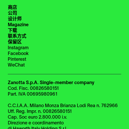
商店
公司
设计师
Magazine
下载
联系方式
保留区
Instagram
Facebook
Pinterest
WeChat
Zanotta S.p.A. Single-member company
Cod. Fisc. 00826580151
Part. IVA 00695980961
C.C.I.A.A. Milano Monza Brianza Lodi Rea n. 762966
Uff. Reg. Impr. n. 00826580151
Cap. Soc euro 2.800.000 i.v.
Direzione e coordinamento