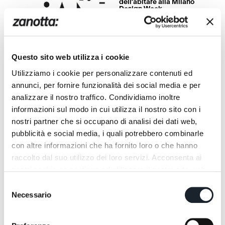
dell’abitare alla Milano
Design Week
Exhibitions
Zanotta alla mostra
Questo sito web utilizza i cookie
"Achille e Bruno . liberi di
giocare / free to play"
Utilizziamo i cookie per personalizzare contenuti ed
annunci, per fornire funzionalità dei social media e per
analizzare il nostro traffico. Condividiamo inoltre
informazioni sul modo in cui utilizza il nostro sito con i
nostri partner che si occupano di analisi dei dati web,
pubblicità e social media, i quali potrebbero combinarle
con altre informazioni che ha fornito loro o che hanno
raccolto dal suo utilizzo dei loro servizi. Acconsenta ai
Exhibitions
Exhibitions
nostri cookie se continua ad utilizzare il nostro sito web.
Zanotta partecipa alla
Zanotta alla Estorick
mostra “OltrePlastica”
Collection of Modern
Selezione
presso l’ADI Design
Italian Art di Londra per la
Museum di Milano.
Necessario
mostra dedicata ad
del
Alessandro Mendini dal 16
consenso
gennaio al 10 maggio 2026